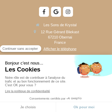
Les Sons de Krystal
12 Rue Gérard Bliekast
67210
Obernai
France
Afficher le téléphone
Plan du site
Mentions légales
Prendre rendez-vous
Création et référencement du site par Simplébo
Appeler
Localisation